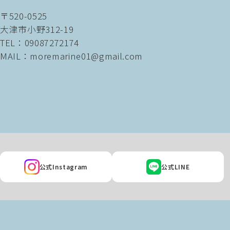
〒520-0525
大津市小野312-19
TEL：09087272174
MAIL：moremarine01@gmail.com
公式Instagram
公式LINE