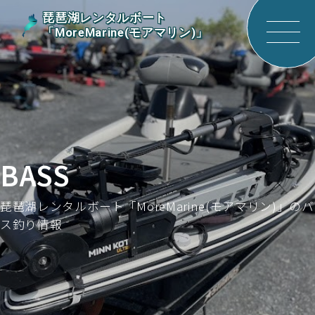
琵琶湖レンタルボート
「MoreMarine(モアマリン)」
サイ
トメ
ニュ
ーを
開く
BASS
琵琶湖レンタルボート「MoreMarine(モアマリン)」のバ
ス釣り情報