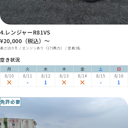
4.レンジャーR81VS
¥20,000（税込）～
長さ18.9 ft. / エンジンあり（175馬力） / 定員3名
空き状況
月
火
水
木
金
土
日
8/10
8/11
8/12
8/13
8/14
8/15
8/16
-
1
-
1
免許必要