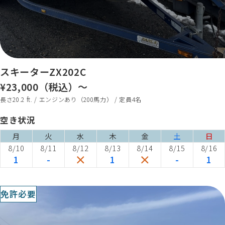
スキーターZX202C
¥23,000（税込）～
長さ20.2 ft. / エンジンあり（200馬力） / 定員4名
空き状況
月
火
水
木
金
土
日
8/10
8/11
8/12
8/13
8/14
8/15
8/16
1
-
1
-
1
免許必要