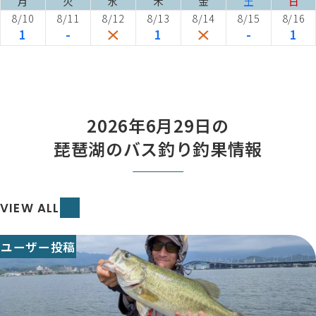
月
火
水
木
金
土
日
8/10
8/11
8/12
8/13
8/14
8/15
8/16
1
-
1
-
1
2026年6月29日の
琵琶湖のバス釣り釣果情報
VIEW ALL
ユーザー投稿