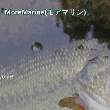
oreMarine(モアマリン)」
ス釣り情報