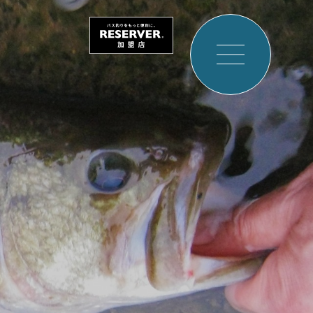
サイ
トメ
ニュ
ーを
開く