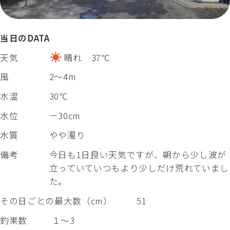
当日のDATA
天気
晴れ 37℃
風
2～4m
水温
30℃
水位
－30cm
水質
やや濁り
備考
今日も1日良い天気ですが、朝から少し波が
立っていていつもより少しだけ荒れていまし
た。
その日ごとの最大数（cm）
51
釣果数
１～3