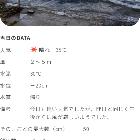
当日のDATA
天気
晴れ 35℃
風
２～５m
水温
30℃
水位
－20cm
水質
濁り
備考
今日も良い天気でしたが、昨日と同じく午
後からは風が厳しいようでした。
その日ごとの最大数（cm）
50