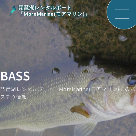
琵琶湖レンタルボート
「MoreMarine(モアマリン)」
サイ
トメ
ニュ
ーを
開く
BASS
琵琶湖レンタルボート「MoreMarine(モアマリン)」のバ
ス釣り情報