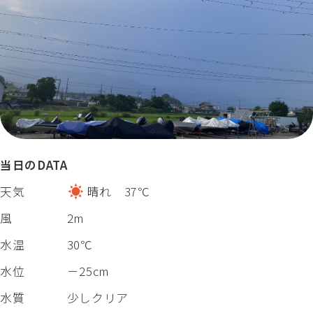
当日のDATA
天気
晴れ 37℃
風
2m
水温
30℃
水位
－25cm
水質
少しクリア