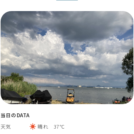
当日のDATA
天気
晴れ 37℃