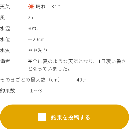
天気
晴れ 37℃
風
2m
水温
30℃
水位
－20cm
水質
やや濁り
備考
完全に夏のような天気となり、1日凄い暑さ
となっていました。
その日ごとの最大数（cm）
40㎝
釣果数
１～3
釣果を投稿する