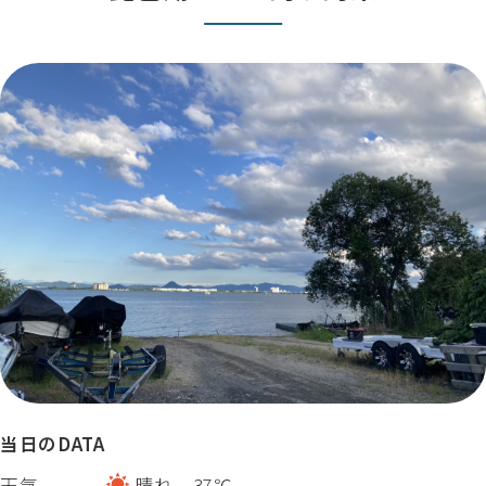
当日のDATA
天気
晴れ 37℃