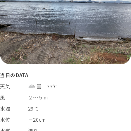
当日のDATA
天気
曇 33℃
風
２～５m
水温
29℃
水位
－20cm
水質
濁り