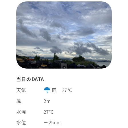
当日のDATA
天気
雨 27℃
風
2m
水温
27℃
水位
－25cm