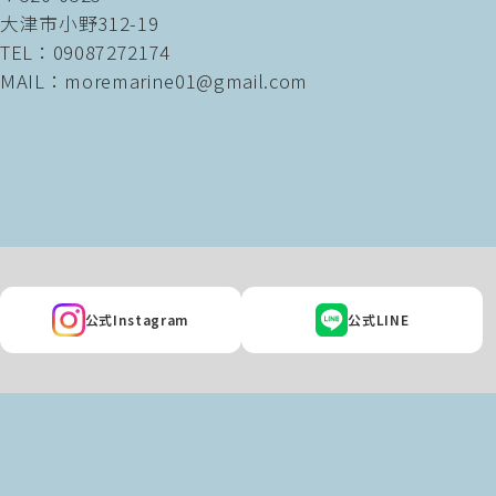
大津市小野312-19
TEL：09087272174
MAIL：moremarine01@gmail.com
公式Instagram
公式LINE