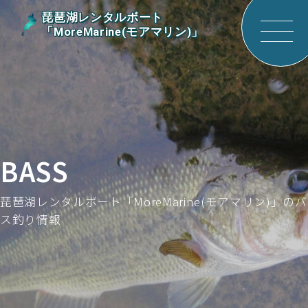
琵琶湖レンタルボート
「MoreMarine(モアマリン)」
サイ
トメ
ニュ
ーを
開く
BASS
琵琶湖レンタルボート「MoreMarine(モアマリン)」のバ
ス釣り情報