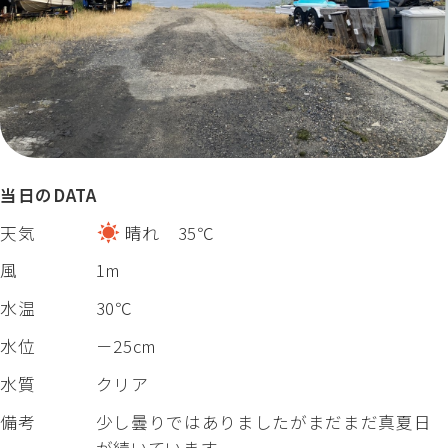
当日のDATA
天気
晴れ 35℃
風
1m
水温
30℃
水位
－25cm
水質
クリア
備考
少し曇りではありましたがまだまだ真夏日