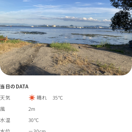
当日のDATA
天気
晴れ 35℃
風
2m
水温
30℃
水位
－30cm