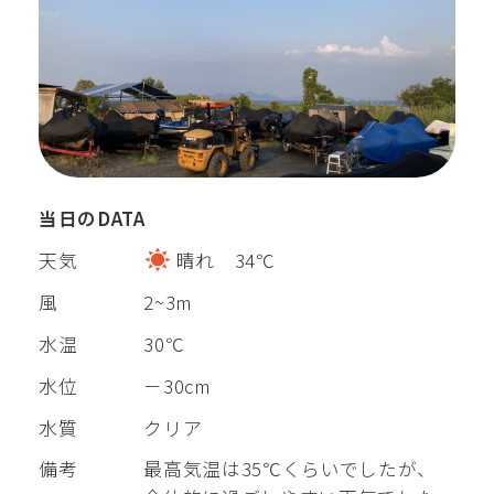
当日のDATA
天気
晴れ 34℃
風
2~3m
水温
30℃
水位
－30cm
水質
クリア
備考
最高気温は35℃くらいでしたが、