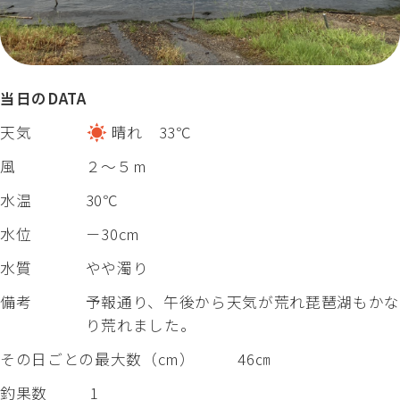
当日のDATA
天気
晴れ 33℃
風
２～５m
水温
30℃
水位
－30cm
水質
やや濁り
備考
予報通り、午後から天気が荒れ琵琶湖もかな
り荒れました。
その日ごとの最大数（cm）
46㎝
釣果数
1