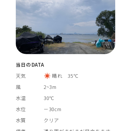
当日のDATA
天気
晴れ 35℃
風
2~3m
水温
30℃
水位
－30cm
水質
クリア