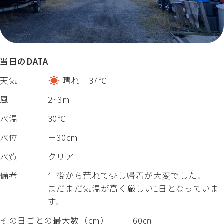
当日のDATA
天気
晴れ 37℃
風
2~3m
水温
30℃
水位
－30cm
水質
クリア
備考
午後から荒れて少し帰着が大変でした。
まだまだ気温が高く厳しい1日となっていま
す。
その日ごとの最大数（cm）
60㎝