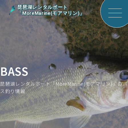
琵琶湖レンタルボート
「MoreMarine(モアマリン)」
サイ
トメ
ニュ
ーを
開く
BASS
琵琶湖レンタルボート「MoreMarine(モアマリン)」のバ
ス釣り情報